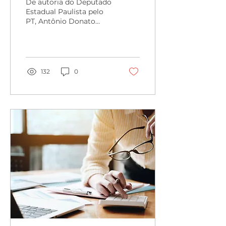
De autoria do Deputado
Estadual Paulista pelo
PT, Antônio Donato
Madormo, foi
protocolado no dia 1º de
fevereiro de 2024 o
Projeto de Lei...
132
0