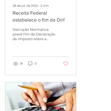
28 de jul. de 2022
∙
2
min
Receita Federal
estabelece o fim da Dirf
Instrução Normativa
prevê fim da Declaração
do Imposto sobre a
Renda Retido na Fonte a
partir de 2024. Foi
publicada no Diário
Oficial da...
91
0